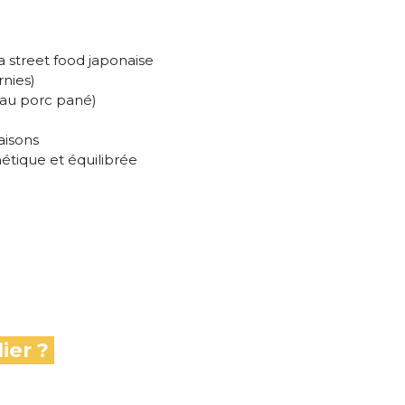
a street food japonaise
rnies)
 au porc pané)
aisons
étique et équilibrée
ier ?