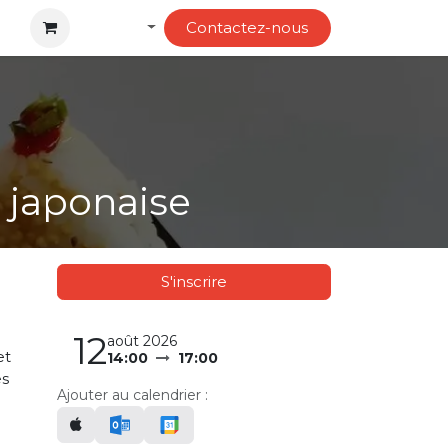
Français
Contactez-no​​us
d japonaise
S'inscrire
12
août 2026
et
14:00
17:00
es
Ajouter au calendrier :