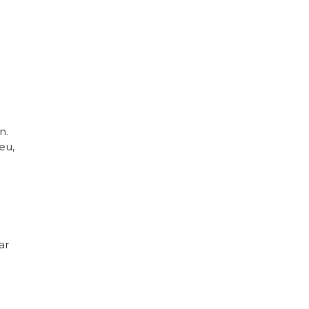
n.
eu,
ar