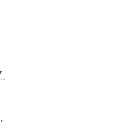
n.
eu,
ar