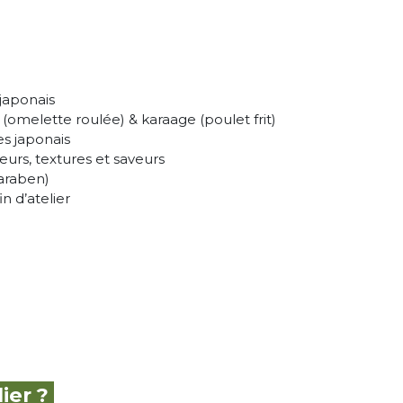
 japonais
(omelette roulée) & karaage (poulet frit)
s japonais
urs, textures et saveurs
yaraben)
n d’atelier
ier ?