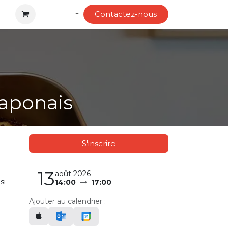
Français
Contactez-no​​us
Japonais
S'inscrire
13
août 2026
si
14:00
17:00
Ajouter au calendrier :