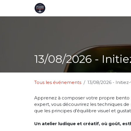
Se rendre au contenu
Page d'accueil
Ateliers
Cartes 
13/08/2026 - Initi
Tous les événements
13/08/2026 - Initiez
Apprenez à composer votre propre bento s
expert, vous découvrirez les techniques de 
que les principes d’équilibre visuel et gusta
Un atelier ludique et créatif, où goût, es