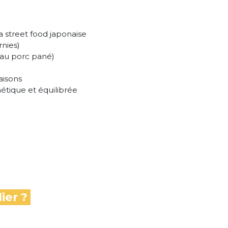
a street food japonaise
rnies)
 au porc pané)
aisons
étique et équilibrée
ier ?