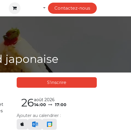
Français
Contactez-no​​us
d japonaise
S'inscrire
26
août 2026
et
14:00
17:00
es
Ajouter au calendrier :