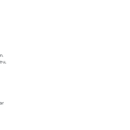
n.
eu,
ar