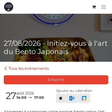
Se rendre au contenu
27/08/2026 - Initiez-vous à l'art
du Bento Japonais
Tous les événements
S'inscrire
Ajouter au calendrier :
27
août 2026
14:00
17:00
Apprenez à composer votre propre bento selon l’art