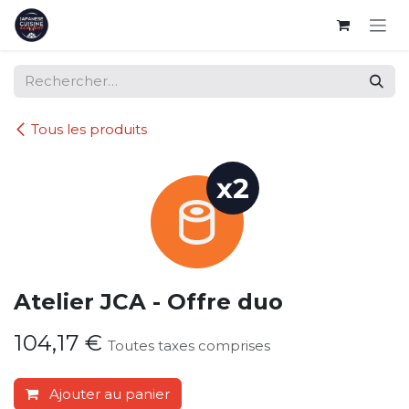
Se rendre au contenu
Tous les produits
Atelier JCA - Offre duo
104,17
€
Toutes taxes comprises
Ajouter au panier